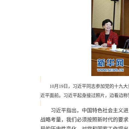
10月19日，习近平同志参加党的十九大
近平面前。习近平起身接过照片，边看边称赞
习近平指出，中国特色社会主义进入
战略考量，我们必须按照新时代的要求